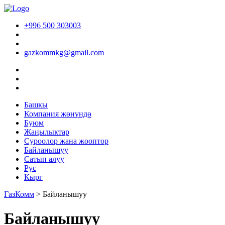
+996 500 303003
gazkommkg@gmail.com
Башкы
Компания жөнүндө
Буюм
Жаңылыктар
Суроолор жана жооптор
Байланышуу
Сатып алуу
Рус
Кырг
ГазКомм
>
Байланышуу
Байланышуу